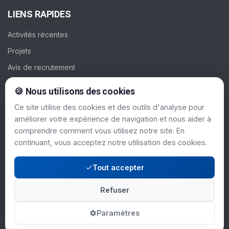
LIENS RAPIDES
Activités récentes
Projets
Avis de recrutement
Galerie
🍪 Nous utilisons des cookies
Contacts
Ce site utilise des cookies et des outils d'analyse pour
améliorer votre expérience de navigation et nous aider à
SUIVEZ-NOUS
comprendre comment vous utilisez notre site. En
continuant, vous acceptez notre utilisation des cookies.
Tout accepter
Refuser
Mentions légales
© 2024 PAC-CI. Tous
|
droits réservés.
Politique de confidentialité
Paramètres