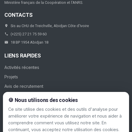
Ministère français de la Coopération et l’ANRS.
CONTACTS
Sis au CHU de Treichville, Abidjan Côte d’Ivoire
(+225) 27 21 75 59 60
18 BP 1954 Abidjan 18
LIENS RAPIDES
Activités récentes
Projets
Avis de recrutement
Galerie
🍪 Nous utilisons des cookies
Contacts
Ce site utilise des cookies et des outils d'analyse pour
améliorer votre expérience de navigation et nous aider à
SUIVEZ-NOUS
comprendre comment vous utilisez notre site. En
continuant, vous acceptez notre utilisation des cookies.