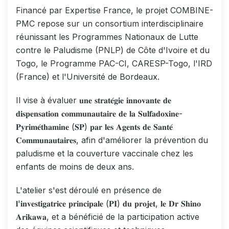
Financé par Expertise France, le projet COMBINE-
PMC repose sur un consortium interdisciplinaire
réunissant les Programmes Nationaux de Lutte
contre le Paludisme (PNLP) de Côte d'Ivoire et du
Togo, le Programme PAC-CI, CARESP-Togo, l'IRD
(France) et l'Université de Bordeaux.
Il vise à évaluer 𝐮𝐧𝐞 𝐬𝐭𝐫𝐚𝐭𝐞́𝐠𝐢𝐞 𝐢𝐧𝐧𝐨𝐯𝐚𝐧𝐭𝐞 𝐝𝐞
𝐝𝐢𝐬𝐩𝐞𝐧𝐬𝐚𝐭𝐢𝐨𝐧 𝐜𝐨𝐦𝐦𝐮𝐧𝐚𝐮𝐭𝐚𝐢𝐫𝐞 𝐝𝐞 𝐥𝐚 𝐒𝐮𝐥𝐟𝐚𝐝𝐨𝐱𝐢𝐧𝐞-
𝐏𝐲𝐫𝐢𝐦𝐞́𝐭𝐡𝐚𝐦𝐢𝐧𝐞 (𝐒𝐏) 𝐩𝐚𝐫 𝐥𝐞𝐬 𝐀𝐠𝐞𝐧𝐭𝐬 𝐝𝐞 𝐒𝐚𝐧𝐭𝐞́
𝐂𝐨𝐦𝐦𝐮𝐧𝐚𝐮𝐭𝐚𝐢𝐫𝐞𝐬, afin d'améliorer la prévention du
paludisme et la couverture vaccinale chez les
enfants de moins de deux ans.
L'atelier s'est déroulé en présence de
𝐥'𝐢𝐧𝐯𝐞𝐬𝐭𝐢𝐠𝐚𝐭𝐫𝐢𝐜𝐞 𝐩𝐫𝐢𝐧𝐜𝐢𝐩𝐚𝐥𝐞 (𝐏𝐈) 𝐝𝐮 𝐩𝐫𝐨𝐣𝐞𝐭, 𝐥𝐞 𝐃𝐫 𝐒𝐡𝐢𝐧𝐨
𝐀𝐫𝐢𝐤𝐚𝐰𝐚, et a bénéficié de la participation active