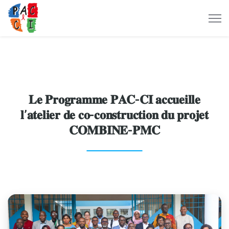
𝐋𝐞 𝐏𝐫𝐨𝐠𝐫𝐚𝐦𝐦𝐞 𝐏𝐀𝐂-𝐂𝐈 𝐚𝐜𝐜𝐮𝐞𝐢𝐥𝐥𝐞
𝐥’𝐚𝐭𝐞𝐥𝐢𝐞𝐫 𝐝𝐞 𝐜𝐨-𝐜𝐨𝐧𝐬𝐭𝐫𝐮𝐜𝐭𝐢𝐨𝐧 𝐝𝐮 𝐩𝐫𝐨𝐣𝐞𝐭
𝐂𝐎𝐌𝐁𝐈𝐍𝐄-𝐏𝐌𝐂