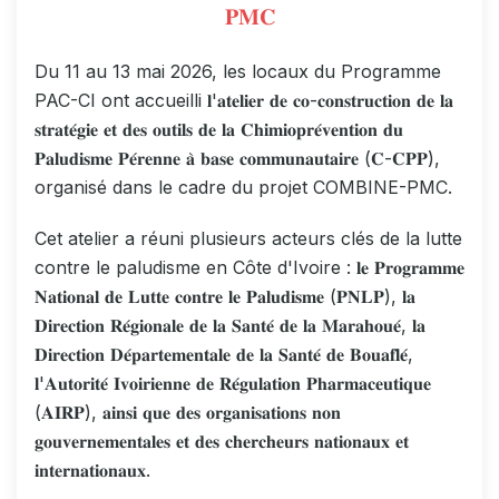
𝐏𝐌𝐂
Du 11 au 13 mai 2026, les locaux du Programme
PAC-CI ont accueilli 𝐥'𝐚𝐭𝐞𝐥𝐢𝐞𝐫 𝐝𝐞 𝐜𝐨-𝐜𝐨𝐧𝐬𝐭𝐫𝐮𝐜𝐭𝐢𝐨𝐧 𝐝𝐞 𝐥𝐚
𝐬𝐭𝐫𝐚𝐭𝐞́𝐠𝐢𝐞 𝐞𝐭 𝐝𝐞𝐬 𝐨𝐮𝐭𝐢𝐥𝐬 𝐝𝐞 𝐥𝐚 𝐂𝐡𝐢𝐦𝐢𝐨𝐩𝐫𝐞́𝐯𝐞𝐧𝐭𝐢𝐨𝐧 𝐝𝐮
𝐏𝐚𝐥𝐮𝐝𝐢𝐬𝐦𝐞 𝐏𝐞́𝐫𝐞𝐧𝐧𝐞 𝐚̀ 𝐛𝐚𝐬𝐞 𝐜𝐨𝐦𝐦𝐮𝐧𝐚𝐮𝐭𝐚𝐢𝐫𝐞 (𝐂-𝐂𝐏𝐏),
organisé dans le cadre du projet COMBINE-PMC.
Cet atelier a réuni plusieurs acteurs clés de la lutte
contre le paludisme en Côte d'Ivoire : 𝐥𝐞 𝐏𝐫𝐨𝐠𝐫𝐚𝐦𝐦𝐞
𝐍𝐚𝐭𝐢𝐨𝐧𝐚𝐥 𝐝𝐞 𝐋𝐮𝐭𝐭𝐞 𝐜𝐨𝐧𝐭𝐫𝐞 𝐥𝐞 𝐏𝐚𝐥𝐮𝐝𝐢𝐬𝐦𝐞 (𝐏𝐍𝐋𝐏), 𝐥𝐚
𝐃𝐢𝐫𝐞𝐜𝐭𝐢𝐨𝐧 𝐑𝐞́𝐠𝐢𝐨𝐧𝐚𝐥𝐞 𝐝𝐞 𝐥𝐚 𝐒𝐚𝐧𝐭𝐞́ 𝐝𝐞 𝐥𝐚 𝐌𝐚𝐫𝐚𝐡𝐨𝐮𝐞́, 𝐥𝐚
𝐃𝐢𝐫𝐞𝐜𝐭𝐢𝐨𝐧 𝐃𝐞́𝐩𝐚𝐫𝐭𝐞𝐦𝐞𝐧𝐭𝐚𝐥𝐞 𝐝𝐞 𝐥𝐚 𝐒𝐚𝐧𝐭𝐞́ 𝐝𝐞 𝐁𝐨𝐮𝐚𝐟𝐥𝐞́,
𝐥'𝐀𝐮𝐭𝐨𝐫𝐢𝐭𝐞́ 𝐈𝐯𝐨𝐢𝐫𝐢𝐞𝐧𝐧𝐞 𝐝𝐞 𝐑𝐞́𝐠𝐮𝐥𝐚𝐭𝐢𝐨𝐧 𝐏𝐡𝐚𝐫𝐦𝐚𝐜𝐞𝐮𝐭𝐢𝐪𝐮𝐞
(𝐀𝐈𝐑𝐏), 𝐚𝐢𝐧𝐬𝐢 𝐪𝐮𝐞 𝐝𝐞𝐬 𝐨𝐫𝐠𝐚𝐧𝐢𝐬𝐚𝐭𝐢𝐨𝐧𝐬 𝐧𝐨𝐧
𝐠𝐨𝐮𝐯𝐞𝐫𝐧𝐞𝐦𝐞𝐧𝐭𝐚𝐥𝐞𝐬 𝐞𝐭 𝐝𝐞𝐬 𝐜𝐡𝐞𝐫𝐜𝐡𝐞𝐮𝐫𝐬 𝐧𝐚𝐭𝐢𝐨𝐧𝐚𝐮𝐱 𝐞𝐭
𝐢𝐧𝐭𝐞𝐫𝐧𝐚𝐭𝐢𝐨𝐧𝐚𝐮𝐱.