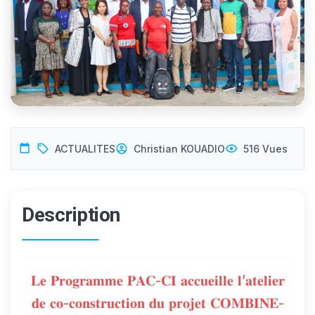
ACTUALITES
Christian KOUADIO
516 Vues
Description
𝐋𝐞 𝐏𝐫𝐨𝐠𝐫𝐚𝐦𝐦𝐞 𝐏𝐀𝐂-𝐂𝐈 𝐚𝐜𝐜𝐮𝐞𝐢𝐥𝐥𝐞 𝐥’𝐚𝐭𝐞𝐥𝐢𝐞𝐫
𝐝𝐞 𝐜𝐨-𝐜𝐨𝐧𝐬𝐭𝐫𝐮𝐜𝐭𝐢𝐨𝐧 𝐝𝐮 𝐩𝐫𝐨𝐣𝐞𝐭 𝐂𝐎𝐌𝐁𝐈𝐍𝐄-